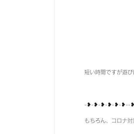
短い時間ですが遊びに来
-❥-❥-❥-❥-❥-❥--
もちろん、コロナ対