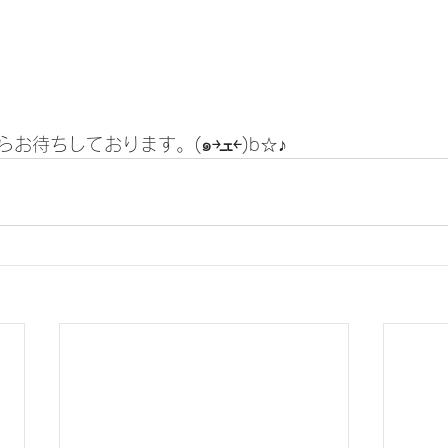
皆様の御来店を心からお待ちしております。(๑￫ܫ￩)b☆♪