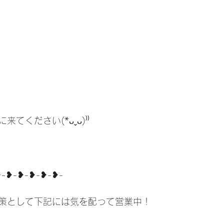
てください(*ᴗˬᴗ)⁾⁾
❥-❥-❥-❥-❥-❥-
策として下記には気を配って営業中！