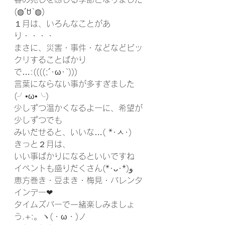
(◍´ꇴ`◍)
１月は、いろんなことがあ
り・・・・
まさに、災害・事件・などなどビッ
クリすることばかり
で…:((((;´･ω･`)))
言葉にならない事が多すぎました
(╯•ω•╰)
少しずつ温かくなるよーに、希望が
少しずつでも
みいだせると、いいな…( *･ㅅ･)
きっと２月は、
いい事ばかりになるといいですね
イベントも盛りだくさん(*･ᴗ･*)و
恵方巻き・豆まき・梅見・バレンタ
インデー❤
タイムズバーで一緒楽しみましょ
う.+:。ヽ(・ω・)ノ