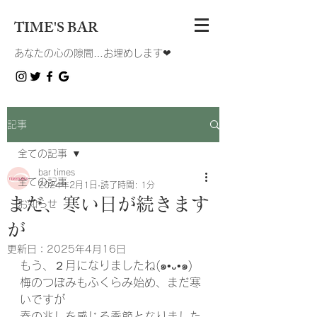
TIME'S BAR
あなたの心の隙間…お埋めします❤︎
記事
全ての記事
bar times
全ての記事
2024年2月1日
読了時間: 1分
まだ、寒い日が続きます
お知らせ
が
更新日：
2025年4月16日
もう、２月になりましたね(๑•᎑•๑)
梅のつぼみもふくらみ始め、まだ寒
いですが
春の兆しを感じる季節となりました