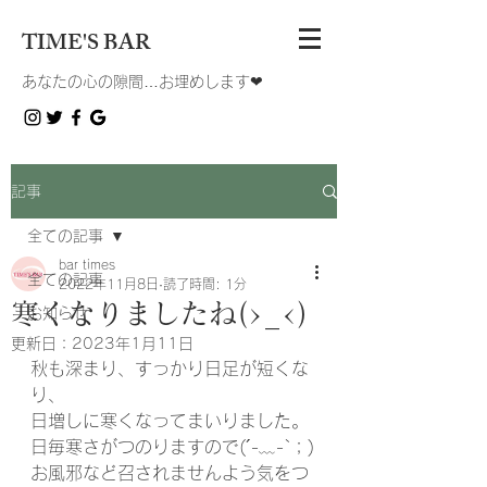
TIME'S BAR
あなたの心の隙間…お埋めします❤︎
記事
全ての記事
bar times
全ての記事
2022年11月8日
読了時間: 1分
寒くなりましたね(>_<)
お知らせ
更新日：
2023年1月11日
秋も深まり、すっかり日足が短くな
り、
日増しに寒くなってまいりました。
日毎寒さがつのりますので(´-﹏-`；)
お風邪など召されませんよう気をつ