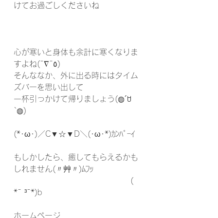
けてお過ごしくださいね
心が寒いと身体も余計に寒くなりま
すよね(¯∇¯٥)
そんななか、外に出る時にはタイム
ズバーを思い出して
一杯引っかけて帰りましょう(◍´ꇴ
`◍)
(*･ω･)／C▼☆▼D＼(･ω･*)ｶﾝﾊﾟｰｲ 
もしかしたら、癒してもらえるかも
しれません(〃艸〃)ﾑﾌｯ
　　　　　　　　　　　　　　　( 
*¯ ³¯*)b
ホームページ