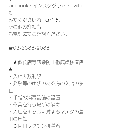
facebook・インスタグラム・Twitter
も
みてくださいね|･ω･*)ﾁﾗ
その他の詳細も
お電話にてご確認ください。
☎03-3388-9088
・★飲食店等感染防止徹底点検済店
★
・入店人数制限
・発熱等の症状のある方の入店の禁
止
・手指の消毒設備の設置
・作業を行う場所の消毒
・入店をする方に対するマスクの着
用の周知
・３回目ワクチン接種済