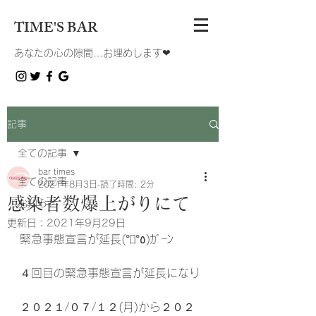
TIME'S BAR
あなたの心の隙間…お埋めします❤︎
記事
全ての記事
bar times
全ての記事
2021年8月3日
読了時間: 2分
感染者数爆上がりにて
お知らせ
更新日：
2021年9月29日
緊急事態宣言が延長(°ﾛ°٥)ｶﾞｰﾝ
４回目の緊急事態宣言が延長になり
２０２１/０７/１２(月)から２０２