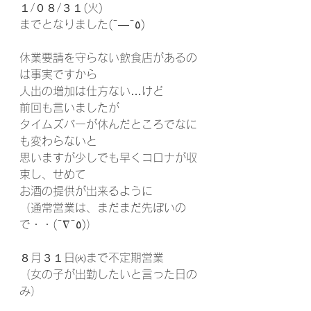
１/０８/３１(火)
までとなりました(¯―¯٥)
休業要請を守らない飲食店があるの
は事実ですから
人出の増加は仕方ない…けど
前回も言いましたが
タイムズバーが休んだところでなに
も変わらないと
思いますが少しでも早くコロナが収
束し、せめて
お酒の提供が出来るように
（通常営業は、まだまだ先ぽいの
で・・(¯∇¯٥)）
８月３１日㈫まで不定期営業
（女の子が出勤したいと言った日の
み）