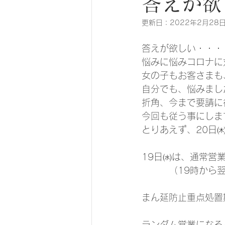
答えが欲
更新日：
2022年2月28
悩みに悩みコロナに
女の子もお客さまも
自分でも、悩みましたがﾞ
折角、今まで要請に
今回も従う事にしま
とりあえず、20日
19日㈬は、通常営
　　　（19時から
まん延防止重点処置
ランダム営業になる