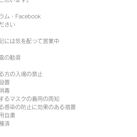
ラム・Facebook
ださい
記には気を配って営業中
査の勧奨
る方の入場の禁止
設置
消毒
するマスクの着用の周知
る感染の防止に効果のある措置
用自粛
種済　　　　