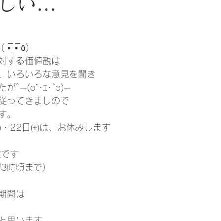
しい…
日
答えが欲しい・・・ ( •̅_•̅ ٥)
対する価値観は
、いろいろな意見を聞き
─(o´･ｪ･`o)─
従ってきましので
す。
㈭・22日㈯は、お休みします
業です
翌3時頃まで）
期間は
と思います。