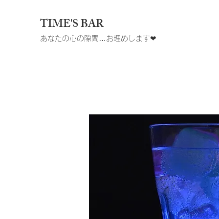
TIME'S BAR
あなたの心の隙間…お埋めします❤︎