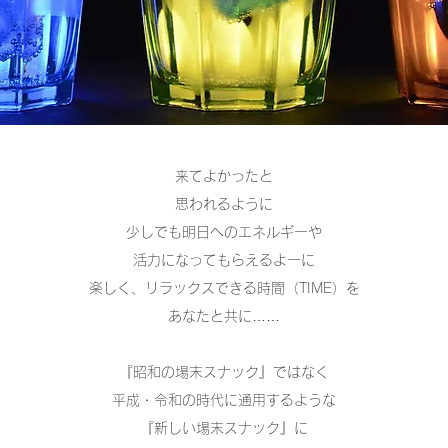
来てよかったと
思われるように
少しでも明日へのエネルギーや
活力になってもらえるよーに
楽しく、リラックスできる時間（TIME）を
あなたと共に……
『昭和の場末スナック』ではなく
平成・令和の時代に通用するような
『新しい場末スナック』に