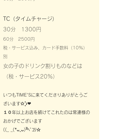
TC（タイムチャージ）
30分 1300円
60分 2500円
税・サービス込み、カード手数料（10%）
別
女の子のドリンク割りものなどは
（
税・サービス20%
）
いつもTIME'Sに来てくださりありがとうご
ざいます✩⡱❤︎
１０年以上お店を続けてこれたのは常連様の
おかげでございます
((_ _(*ᴗˬᴗ)⁾⁾ﾍﾟｺﾘ☆