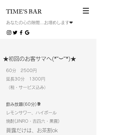
TIME'S BAR
あなたの心の隙間…お埋めします❤︎
★初回のお客サマへ(*˘︶˘*)★
60分 25
00円
延長30分 13
00円
（
税・サービス込み
）
飲み放題(60分)🥂
レモンサワー、ハイボール
焼酎(JINRO・吉四六・黒霧)
​眞露だけは、お茶割ok