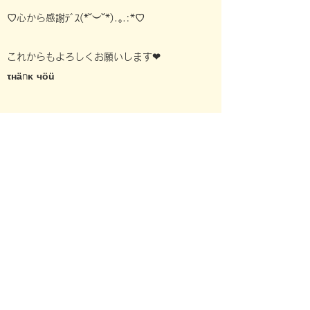
♡心から感謝ﾃﾞｽ(*˘︶˘*).｡.:*♡
​これからもよろしくお願いします
❤︎
τнänκ чöü