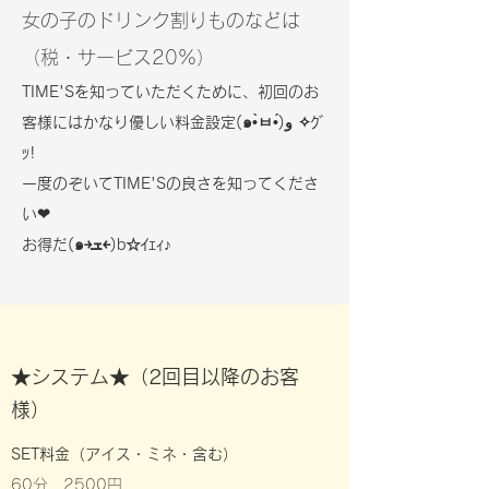
女の子のドリンク割りものなどは
（
税・サービス20%
）
TIME'Sを知っていただくために、初回のお
客様にはかなり優しい料金設定(๑•̀ㅂ•́)و ✧ｸﾞ
ｯ!
​一度のぞいてTIME'Sの良さを知ってくださ
い❤︎
お得だ(๑￫ܫ￩)b☆ｲｪｨ♪
★システム★（2回目以降のお客
様）
SET料金（アイス・ミネ・含む）
60分 25
00円